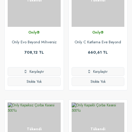
Tükendi
Tükendi
Only®
Only®
Only Evo Beyond Mihversiz
Only C Katlama Eve Beyond
İçten Çekmeli Tuvalet Kağıdı
Tuvalet Kağıdı Aparatı
708,12 TL
660,61 TL
Aparatı
Karşılaştır
Karşılaştır
Stokta Yok
Stokta Yok
Tükendi
Tükendi