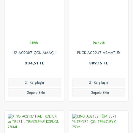
U2®
Puck®
U2 A02387 ÇOK AMAÇLI
PUCK A02247 ARMATÜR
YÜZEY TEMİZLEYİCİ 750ML
AYNA VE SERAMİK
334,51 TL
389,16 TL
TEMİZLEYİCİ 750ML
Karşılaştır
Karşılaştır
Sepete Ekle
Sepete Ekle