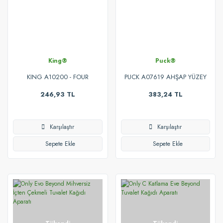
King®
Puck®
KING A10200 - FOUR
PUCK A07619 AHŞAP YÜZEY
CLEANER MUTFAK YAĞ
ve ZEMİNLER İÇİN
246,93 TL
383,24 TL
SÖKÜCÜ 500ML
TEMİZLEYİCİ ve PARLATICI
500ML
Karşılaştır
Karşılaştır
Sepete Ekle
Sepete Ekle