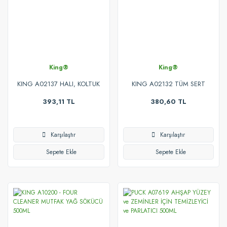
King®
King®
KING A02137 HALI, KOLTUK
KING A02132 TÜM SERT
ve TEKSTİL TEMİZLEME
YÜZEYLER İÇİN TEMİZLEYİCİ
393,11 TL
380,60 TL
KÖPÜĞÜ 750ML
750ML
Karşılaştır
Karşılaştır
Sepete Ekle
Sepete Ekle