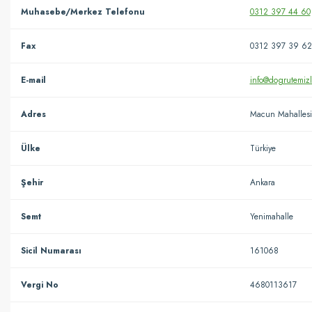
Muhasebe/Merkez Telefonu
0312 397 44 60
Fax
0312 397 39 62
E-mail
info@dogrutemizl
Adres
Macun Mahallesi 
Ülke
Türkiye
Şehir
Ankara
Semt
Yenimahalle
Sicil Numarası
161068
Vergi No
4680113617