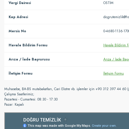
Vergi Dairesi
OSTİM
Kep Adresi
dogrutemizlik@hs
Mersis No
0-4680-1136-170
Havale Bildirim Formu
Havale Bildirim 
Arıza / İade Başvurusu
Arıza / İade Baş
İletişim Formu
İletişim Formu
Muhasebe, BA-BS mutabakatları, Cari Ekstre vb. işlemler için +90 312 397 44 60 (p
Çalışma Saatlerimiz;
Pazartesi - Cumartesi: 08:30 - 17:30
Pazar: Kapalı