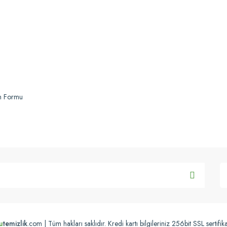
im Formu
u
temizlik
.com | Tüm hakları saklıdır. Kredi kartı bilgileriniz 256bit SSL sertifik