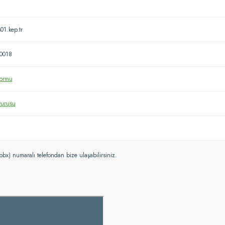
01.kep.tr
0018
Formu
vurusu
bx) numaralı telefondan bize ulaşabilirsiniz.