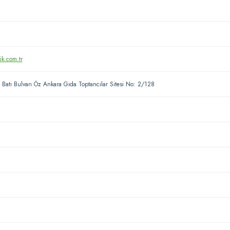
ik.com.tr
Batı Bulvarı Öz Ankara Gıda Toptancılar Sitesi No: 2/128