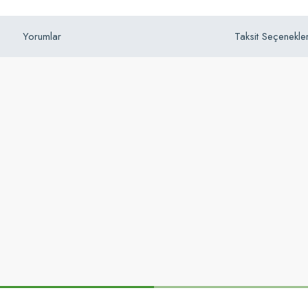
Yorumlar
Taksit Seçenekler
z gördüğünüz noktaları öneri formunu kullanarak tarafımıza iletebilirsiniz.
Bu ürüne ilk yorumu siz yapın!