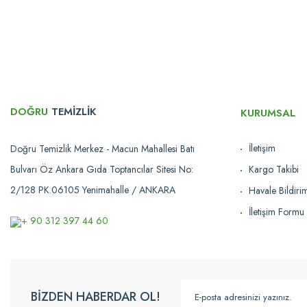
Ürün resmi kalitesiz, bozuk veya görüntülenemiyor.
Ürün açıklamasında eksik bilgiler bulunuyor.
Ürün bilgilerinde hatalar bulunuyor.
Ürün fiyatı diğer sitelerden daha pahalı.
Bu ürüne benzer farklı alternatifler olmalı.
DOĞRU
TEMİZLİK
KURUMSAL
İletişim
Doğru Temizlik Merkez - Macun Mahallesi Batı
Bulvarı Öz Ankara Gıda Toptancılar Sitesi No:
Kargo Takibi
2/128 PK.06105 Yenimahalle / ANKARA
Havale Bildir
İletişim Formu
+ 90 312 397 44 60
BİZDEN HABERDAR OL!