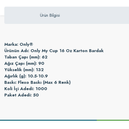
Ürün Bilgisi
Marka: Only®
Ürünün Adı: Only My Cup 16 Oz Karton Bardak
Taban Çapı (mm): 62
Ağız Çapı (mm): 90
Yükselik (mm): 132
Ağırlık (g): 10.5-10.9
Baskı: Flexo Baskı (Max 6 Renk)
Koli İçi Adedi: 1000
Paket Adedi: 50
Bu ürünün fiyat bilgisi, resim, ürün açıklamalarında ve diğer konularda yetersi
Görüş ve önerileriniz için teşekkür ederiz.