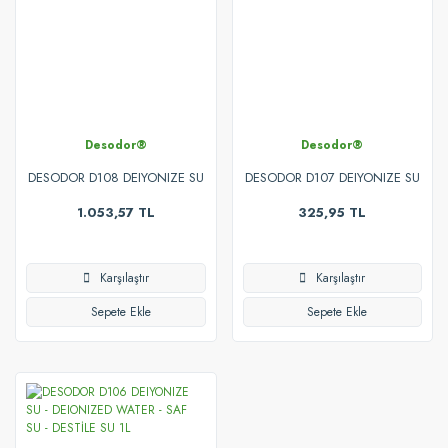
Desodor®
Desodor®
DESODOR D108 DEIYONIZE SU
DESODOR D107 DEIYONIZE SU
- DEIONIZED WATER - SAF SU -
- DEIONIZED WATER - SAF SU -
1.053,57 TL
325,95 TL
DESTİLE SU 20L
DESTİLE SU 5L
Karşılaştır
Karşılaştır
Sepete Ekle
Sepete Ekle