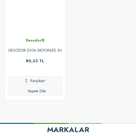
Desodor®
DESODOR D106 DEIYONIZE SU
- DEIONIZED WATER - SAF SU -
80,33 TL
DESTİLE SU 1L
Karşılaştır
Sepete Ekle
MARKALAR