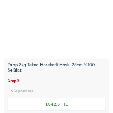
Drop 8kg Tekno Hareketli Havlu 25cm %100
Selüloz
Drop®
0 Değerlendirme
1.842,31 TL