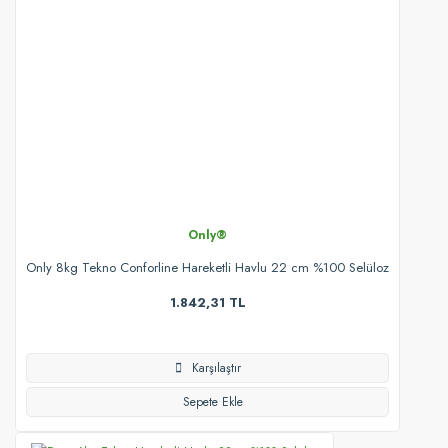
Only®
Only 8kg Tekno Conforline Hareketli Havlu 22 cm %100 Selüloz
1.842,31 TL
Karşılaştır
Sepete Ekle