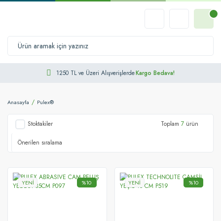
1250 TL ve Üzeri Alışverişlerde
Kargo Bedava!
Anasayfa
Pulex®
Stoktakiler
Toplam
7
ürün
YENİ
%10
YENİ
%10