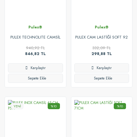
Pulex®
Pulex®
PULEX TECHNOLITE CAMSİL
PULEX CAM LASTİĞİ SOFT 92
YEŞİL 35 CM P518
CM
940,92 TL
332,09 TL
846,82 TL
298,88 TL
Karşılaştır
Karşılaştır
Sepete Ekle
Sepete Ekle
YENİ
%10
%10