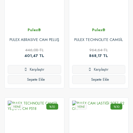
Pulex®
Pulex®
PULEX ABRASIVE CAM PELUŞ
PULEX TECHNOLITE CAMSİL
YEDEGİ 35CM P097
YEŞİL 45 CM P519
446,08 TL
964,64 TL
401,47 TL
868,17 TL
Karşılaştır
Karşılaştır
Sepete Ekle
Sepete Ekle
YENİ
%10
YENİ
%10