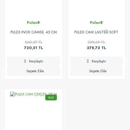
Pulex®
Pulex®
PULEX INOX CAMSİL 45 CM
PULEX CAM LASTİĞİ SOFT
P511
71CM
800,57 TL
309,69 TL
720,51 TL
278,72 TL
Karşılaştır
Karşılaştır
Sepete Ekle
Sepete Ekle
%10