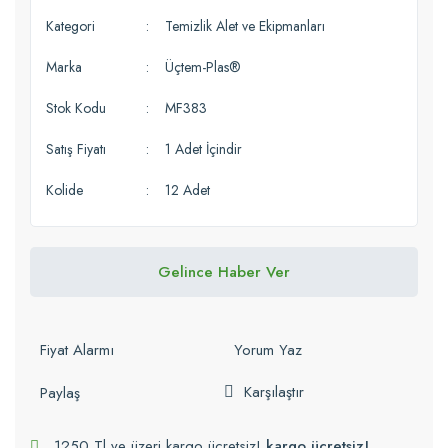
Kategori
Temizlik Alet ve Ekipmanları
Marka
Üçtem-Plas®
Stok Kodu
MF383
Satış Fiyatı
1 Adet İçindir
Kolide
12 Adet
Gelince Haber Ver
Fiyat Alarmı
Yorum Yaz
Karşılaştır
Paylaş
1250 Tl ve üzeri kargo ücretsiz!
kargo ücretsiz!