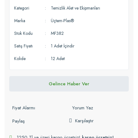
Kategori
Temizlik Alet ve Ekipmanları
Marka
Üçtem-Plas®
Stok Kodu
MF382
Satış Fiyatı
1 Adet İçindir
Kolide
12 Adet
Gelince Haber Ver
Fiyat Alarmı
Yorum Yaz
Karşılaştır
Paylaş
1250 Tl ve üzeri kargo ücretsiz!
kargo ücretsiz!