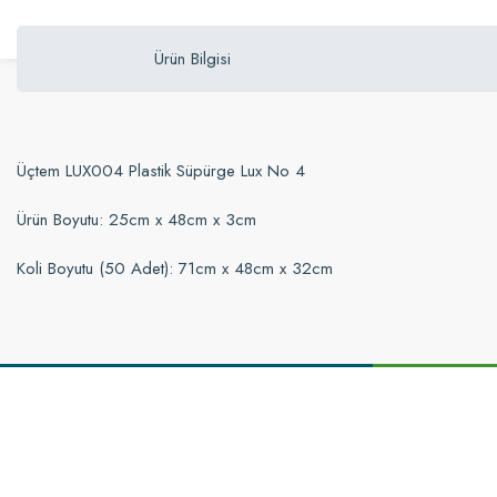
Ürün Bilgisi
Üçtem LUX004 Plastik Süpürge Lux No 4
Ürün Boyutu: 25cm x 48cm x 3cm
Koli Boyutu (50 Adet): 71cm x 48cm x 32cm
Bu ürünün fiyat bilgisi, resim, ürün açıklamalarında ve diğer konularda yetersi
Görüş ve önerileriniz için teşekkür ederiz.
Ürün resmi kalitesiz, bozuk veya görüntülenemiyor.
Ürün açıklamasında eksik bilgiler bulunuyor.