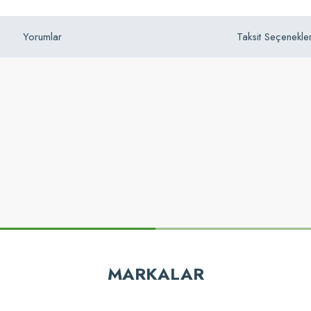
Yorumlar
Taksit Seçenekler
z gördüğünüz noktaları öneri formunu kullanarak tarafımıza iletebilirsiniz.
Bu ürüne ilk yorumu siz yapın!
MARKALAR
Yorum Yaz