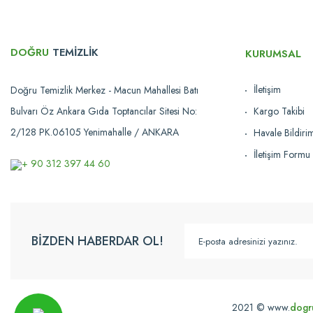
Ürün bilgilerinde hatalar bulunuyor.
Ürün fiyatı diğer sitelerden daha pahalı.
Bu ürüne benzer farklı alternatifler olmalı.
DOĞRU
TEMİZLİK
KURUMSAL
İletişim
Doğru Temizlik Merkez - Macun Mahallesi Batı
Bulvarı Öz Ankara Gıda Toptancılar Sitesi No:
Kargo Takibi
2/128 PK.06105 Yenimahalle / ANKARA
Havale Bildir
İletişim Formu
+ 90 312 397 44 60
BİZDEN HABERDAR OL!
2021 © www.
dogr