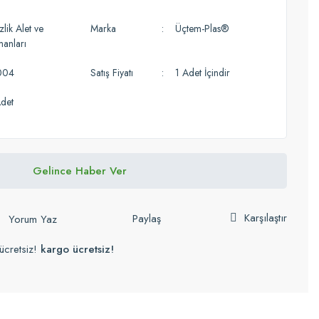
lik Alet ve
Marka
Üçtem-Plas®
manları
004
Satış Fiyatı
1 Adet İçindir
det
Gelince Haber Ver
Karşılaştır
Paylaş
Yorum Yaz
ücretsiz!
kargo ücretsiz!