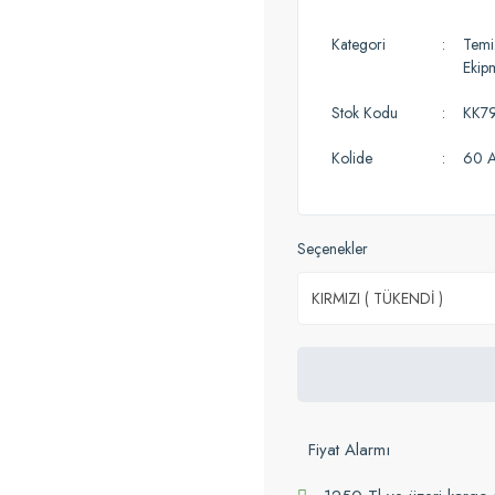
Kategori
Temiz
Ekip
Stok Kodu
KK7
Kolide
60 A
Seçenekler
Fiyat Alarmı