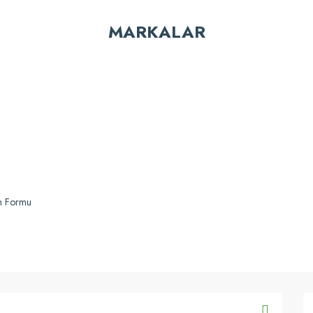
Bu ürüne ilk yorumu siz yapın!
MARKALAR
Yorum Yaz
Gönder
im Formu