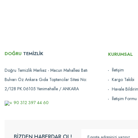
Ürün resmi kalitesiz, bozuk veya görüntülenemiyor.
Ürün açıklamasında eksik bilgiler bulunuyor.
Ürün bilgilerinde hatalar bulunuyor.
Ürün fiyatı diğer sitelerden daha pahalı.
Bu ürüne benzer farklı alternatifler olmalı.
DOĞRU
TEMİZLİK
KURUMSAL
İletişim
Doğru Temizlik Merkez - Macun Mahallesi Batı
Bulvarı Öz Ankara Gıda Toptancılar Sitesi No:
Kargo Takibi
2/128 PK.06105 Yenimahalle / ANKARA
Havale Bildir
İletişim Formu
+ 90 312 397 44 60
BİZDEN HABERDAR OL!