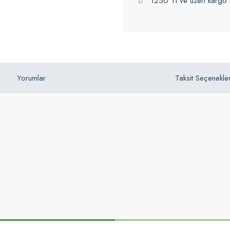
1250 Tl ve üzeri kargo 
Yorumlar
Taksit Seçenekler
z gördüğünüz noktaları öneri formunu kullanarak tarafımıza iletebilirsiniz.