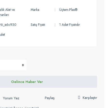
lik Alet ve
Marka
Üçtem-Plas®
manları
96_e6c930
Satış Fiyatı
1 Adet Fiyatıdır
det
Gelince Haber Ver
Karşılaştır
Paylaş
Yorum Yaz