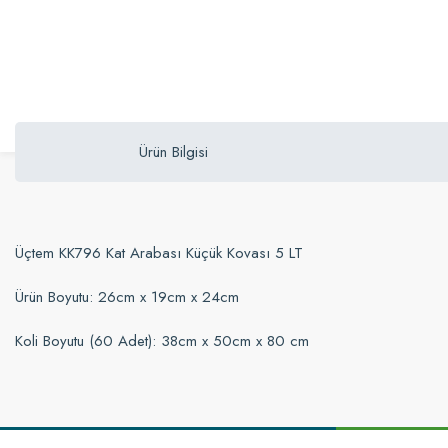
Ürün Bilgisi
Üçtem KK796 Kat Arabası Küçük Kovası 5 LT
Ürün Boyutu: 26cm x 19cm x 24cm
Koli Boyutu (60 Adet): 38cm x 50cm x 80 cm
Bu ürünün fiyat bilgisi, resim, ürün açıklamalarında ve diğer konularda yetersi
Görüş ve önerileriniz için teşekkür ederiz.