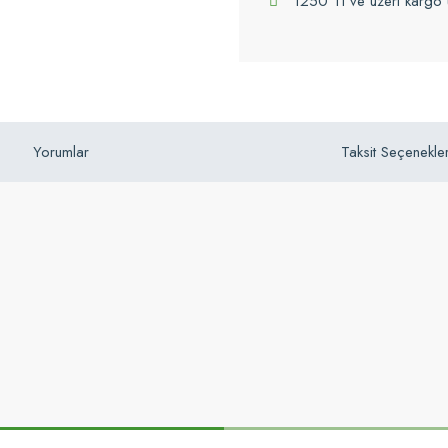
1250 Tl ve üzeri kargo 
Yorumlar
Taksit Seçenekler
z gördüğünüz noktaları öneri formunu kullanarak tarafımıza iletebilirsiniz.