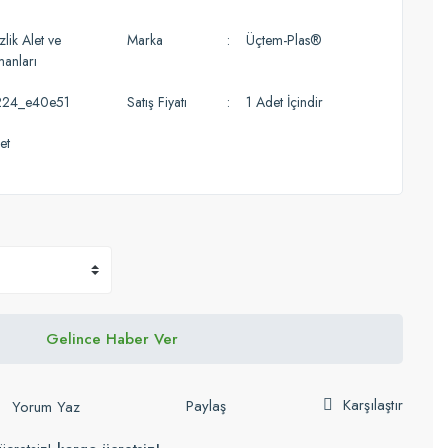
lik Alet ve
Marka
Üçtem-Plas®
manları
224_e40e51
Satış Fiyatı
1 Adet İçindir
et
Gelince Haber Ver
Karşılaştır
Paylaş
Yorum Yaz