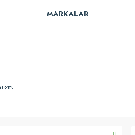
Bu ürüne ilk yorumu siz yapın!
MARKALAR
Yorum Yaz
Gönder
im Formu