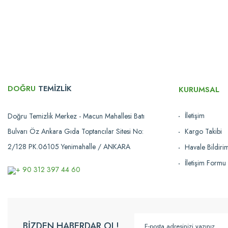
Ürün resmi kalitesiz, bozuk veya görüntülenemiyor.
Ürün açıklamasında eksik bilgiler bulunuyor.
Ürün bilgilerinde hatalar bulunuyor.
Ürün fiyatı diğer sitelerden daha pahalı.
Bu ürüne benzer farklı alternatifler olmalı.
DOĞRU
TEMİZLİK
KURUMSAL
İletişim
Doğru Temizlik Merkez - Macun Mahallesi Batı
Bulvarı Öz Ankara Gıda Toptancılar Sitesi No:
Kargo Takibi
2/128 PK.06105 Yenimahalle / ANKARA
Havale Bildir
İletişim Formu
+ 90 312 397 44 60
BİZDEN HABERDAR OL!