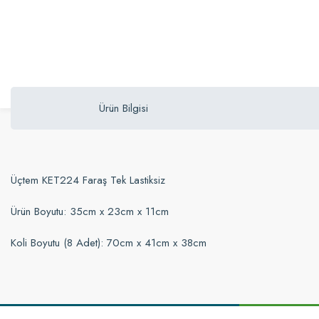
Ürün Bilgisi
Üçtem KET224 Faraş Tek Lastiksiz
Ürün Boyutu: 35cm x 23cm x 11cm
Koli Boyutu (8 Adet): 70cm x 41cm x 38cm
Bu ürünün fiyat bilgisi, resim, ürün açıklamalarında ve diğer konularda yetersi
Görüş ve önerileriniz için teşekkür ederiz.