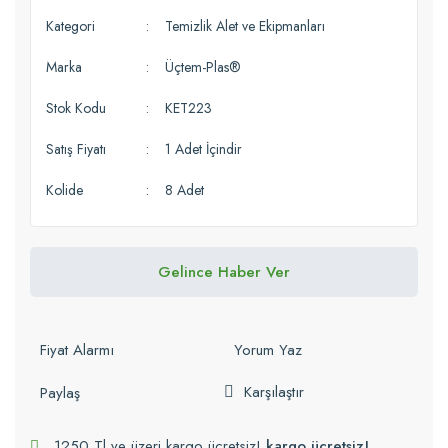
Kategori
Temizlik Alet ve Ekipmanları
Marka
Üçtem-Plas®
Stok Kodu
KET223
Satış Fiyatı
1 Adet İçindir
Kolide
8 Adet
Gelince Haber Ver
Fiyat Alarmı
Yorum Yaz
Karşılaştır
Paylaş
1250 Tl ve üzeri kargo ücretsiz!
kargo ücretsiz!