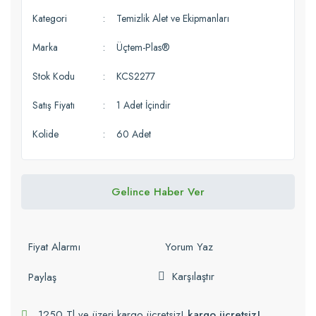
Kategori
Temizlik Alet ve Ekipmanları
Marka
Üçtem-Plas®
Stok Kodu
KCS2277
Satış Fiyatı
1 Adet İçindir
Kolide
60 Adet
Gelince Haber Ver
Fiyat Alarmı
Yorum Yaz
Karşılaştır
Paylaş
1250 Tl ve üzeri kargo ücretsiz!
kargo ücretsiz!