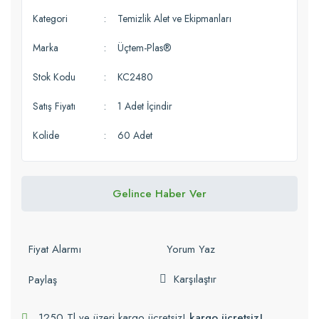
Kategori
Temizlik Alet ve Ekipmanları
Marka
Üçtem-Plas®
Stok Kodu
KC2480
Satış Fiyatı
1 Adet İçindir
Kolide
60 Adet
Gelince Haber Ver
Fiyat Alarmı
Yorum Yaz
Karşılaştır
Paylaş
1250 Tl ve üzeri kargo ücretsiz!
kargo ücretsiz!