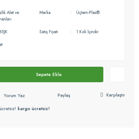
lik Alet ve
Marka
Üçtem-Plas®
manları
85JK
Satış Fiyatı
1 Koli İçindir.
et
Sepete Ekle
Karşılaştır
Paylaş
Yorum Yaz
ücretsiz!
kargo ücretsiz!