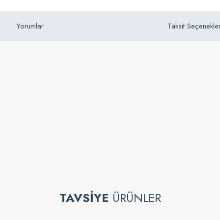
Yorumlar
Taksit Seçenekler
z gördüğünüz noktaları öneri formunu kullanarak tarafımıza iletebilirsiniz.
TAVSİYE
ÜRÜNLER
Bu ürüne ilk yorumu siz yapın!