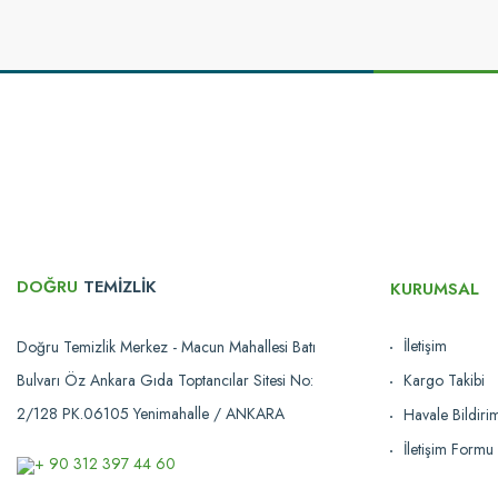
Ürün resmi kalitesiz, bozuk veya görüntülenemiyor.
Ürün açıklamasında eksik bilgiler bulunuyor.
Ürün bilgilerinde hatalar bulunuyor.
Ürün fiyatı diğer sitelerden daha pahalı.
Bu ürüne benzer farklı alternatifler olmalı.
DOĞRU
TEMİZLİK
KURUMSAL
İletişim
Doğru Temizlik Merkez - Macun Mahallesi Batı
Bulvarı Öz Ankara Gıda Toptancılar Sitesi No:
Kargo Takibi
Üçtem
2/128 PK.06105 Yenimahalle / ANKARA
Havale Bildir
Üçtem-Plas®
İletişim Formu
Üçtem KA625JK Brandalı 2 Kovalı Krom Kat Arabası
+ 90 312 397 44 60