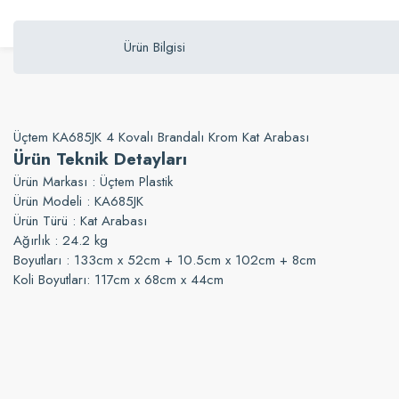
Ürün Bilgisi
Üçtem KA685JK 4 Kovalı Brandalı Krom Kat Arabası
Ürün Teknik Detayları
Ürün Markası : Üçtem Plastik
Ürün Modeli : KA685JK
Ürün Türü : Kat Arabası
Ağırlık : 24.2 kg
Boyutları : 133cm x 52cm + 10.5cm x 102cm + 8cm
Koli Boyutları: 117cm x 68cm x 44cm
Bu ürünün fiyat bilgisi, resim, ürün açıklamalarında ve diğer konularda yetersi
Görüş ve önerileriniz için teşekkür ederiz.