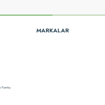
Yorum Yaz
MARKALAR
Gönder
Üçtem-Plas®
Üçtem-P
 KA626JK Brandalı Krom Kat Arabası
Üçtem KA627JK 2 Kovalı
im Formu
13.350,96 TL
12.687,3
Karşılaştır
Sepete Ekle
Karşılaştır