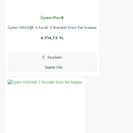
Üçtem-Plas®
Üçtem KA635JK 4 Kovalı 2 Brandalı Krom Kat Arabası
6.714,73 TL
Karşılaştır
Sepete Ekle