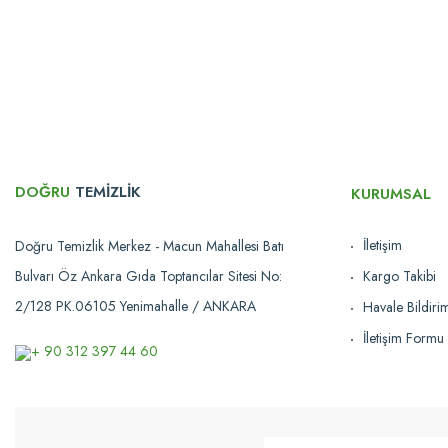
Ürün bilgilerinde hatalar bulunuyor.
Ürün fiyatı diğer sitelerden daha pahalı.
Bu ürüne benzer farklı alternatifler olmalı.
DOĞRU
TEMİZLİK
KURUMSAL
İletişim
Doğru Temizlik Merkez - Macun Mahallesi Batı
Bulvarı Öz Ankara Gıda Toptancılar Sitesi No:
Kargo Takibi
Üçtem
2/128 PK.06105 Yenimahalle / ANKARA
Havale Bildir
Üçtem-Plas®
İletişim Formu
Üçtem KA625JK Brandalı 2 Kovalı Krom Kat Arabası
+ 90 312 397 44 60
14.327,17 TL
Karşılaştır
Sepete Ekle