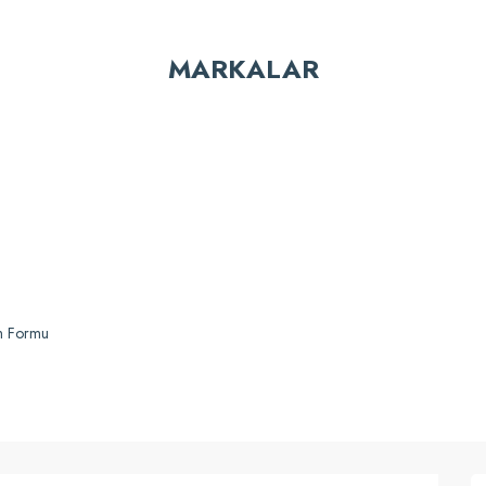
MARKALAR
Gönder
Üçtem-Plas®
Üçtem-P
 KA626JK Brandalı Krom Kat Arabası
Üçtem KA627JK 2 Kovalı
im Formu
13.350,96 TL
12.687,3
Karşılaştır
Sepete Ekle
Karşılaştır