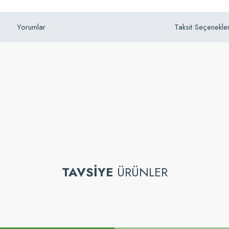
Yorumlar
Taksit Seçenekler
z gördüğünüz noktaları öneri formunu kullanarak tarafımıza iletebilirsiniz.
TAVSİYE
ÜRÜNLER
Bu ürüne ilk yorumu siz yapın!
Yorum Yaz