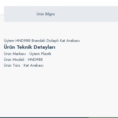
Ürün Bilgisi
Üçtem HND988 Brandalı Dolaplı Kat Arabası
Ürün Teknik Detayları
Ürün Markası : Üçtem Plastik
Ürün Modeli : HND988
Ürün Türü : Kat Arabası
Bu ürünün fiyat bilgisi, resim, ürün açıklamalarında ve diğer konularda yetersi
Görüş ve önerileriniz için teşekkür ederiz.
Ürün resmi kalitesiz, bozuk veya görüntülenemiyor.
Ürün açıklamasında eksik bilgiler bulunuyor.