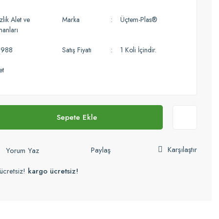
lik Alet ve
Marka
Üçtem-Plas®
manları
988
Satış Fiyatı
1 Koli İçindir.
et
Sepete Ekle
Karşılaştır
Paylaş
Yorum Yaz
ücretsiz!
kargo ücretsiz!