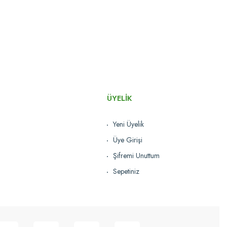
ÜYELİK
Üçtem-Plas®
Üçtem KA628JK Krom Kat Arabası
Yeni Üyelik
las®
11.915,07 TL
Üye Girişi
 Krom Kat Arabası
Şifremi Unuttum
Sepete
Karşılaştır
2 TL
Ekle
Sepetiniz
Sepete Ekle