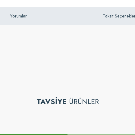
Yorumlar
Taksit Seçenekler
z gördüğünüz noktaları öneri formunu kullanarak tarafımıza iletebilirsiniz.
TAVSİYE
ÜRÜNLER
Bu ürüne ilk yorumu siz yapın!
Yorum Yaz