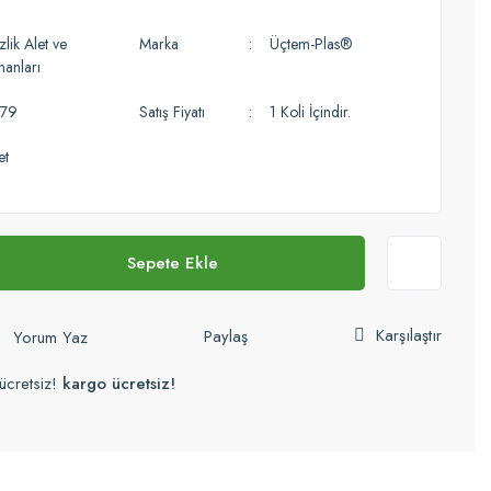
lik Alet ve
Marka
Üçtem-Plas®
manları
79
Satış Fiyatı
1 Koli İçindir.
et
Sepete Ekle
Karşılaştır
Paylaş
Yorum Yaz
ücretsiz!
kargo ücretsiz!