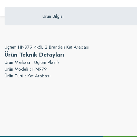
Ürün Bilgisi
Üçtem HN979 4x5L 2 Brandalı Kat Arabası
Ürün Teknik Detayları
Ürün Markası : Üçtem Plastik
Ürün Modeli : HN979
Ürün Türü : Kat Arabası
Bu ürünün fiyat bilgisi, resim, ürün açıklamalarında ve diğer konularda yetersi
Görüş ve önerileriniz için teşekkür ederiz.
Ürün resmi kalitesiz, bozuk veya görüntülenemiyor.
Ürün açıklamasında eksik bilgiler bulunuyor.