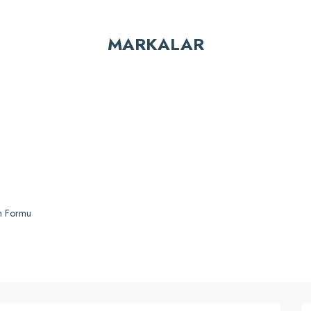
MARKALAR
Gönder
Üçtem-Plas®
Üçtem-P
 KA626JK Brandalı Krom Kat Arabası
Üçtem KA627JK 2 Kovalı
im Formu
13.360,75 TL
12.696,6
Karşılaştır
Sepete Ekle
Karşılaştır