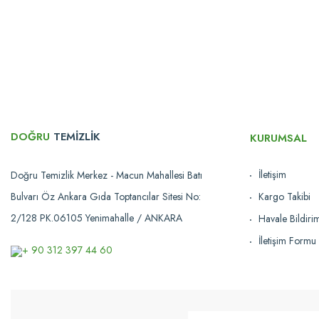
Ürün bilgilerinde hatalar bulunuyor.
Ürün fiyatı diğer sitelerden daha pahalı.
Bu ürüne benzer farklı alternatifler olmalı.
DOĞRU
TEMİZLİK
KURUMSAL
İletişim
Doğru Temizlik Merkez - Macun Mahallesi Batı
Bulvarı Öz Ankara Gıda Toptancılar Sitesi No:
Kargo Takibi
Üçtem
2/128 PK.06105 Yenimahalle / ANKARA
Havale Bildir
Üçtem-Plas®
İletişim Formu
Üçtem KA625JK Brandalı 2 Kovalı Krom Kat Arabası
+ 90 312 397 44 60
14.337,68 TL
Karşılaştır
Sepete Ekle