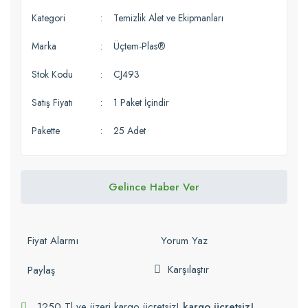
Kategori
Temizlik Alet ve Ekipmanları
Marka
Üçtem-Plas®
Stok Kodu
CJ493
Satış Fiyatı
1 Paket İçindir
Pakette
25 Adet
Gelince Haber Ver
Fiyat Alarmı
Yorum Yaz
Karşılaştır
Paylaş
1250 Tl ve üzeri kargo ücretsiz!
kargo ücretsiz!