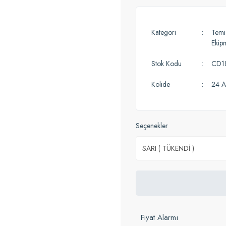
Kategori
Temiz
Ekip
Stok Kodu
CD1
Kolide
24 A
Seçenekler
Fiyat Alarmı