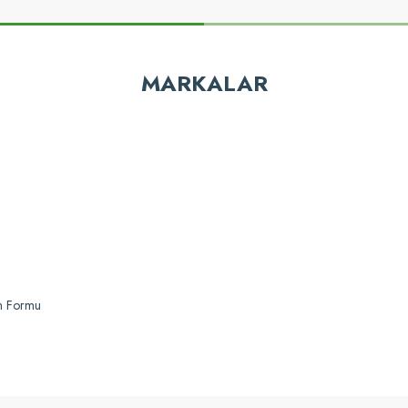
z gördüğünüz noktaları öneri formunu kullanarak tarafımıza iletebilirsiniz.
Bu ürüne ilk yorumu siz yapın!
MARKALAR
Yorum Yaz
Gönder
im Formu