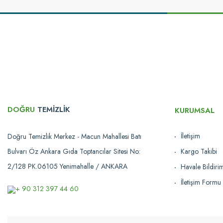
Bu ürünün fiyat bilgisi, resim, ürün açıklamalarında ve diğer konularda yetersi
Görüş ve önerileriniz için teşekkür ederiz.
Ürün resmi kalitesiz, bozuk veya görüntülenemiyor.
Ürün açıklamasında eksik bilgiler bulunuyor.
Ürün bilgilerinde hatalar bulunuyor.
Ürün fiyatı diğer sitelerden daha pahalı.
Bu ürüne benzer farklı alternatifler olmalı.
DOĞRU
TEMİZLİK
KURUMSAL
İletişim
Doğru Temizlik Merkez - Macun Mahallesi Batı
Bulvarı Öz Ankara Gıda Toptancılar Sitesi No:
Kargo Takibi
2/128 PK.06105 Yenimahalle / ANKARA
Havale Bildir
İletişim Formu
+ 90 312 397 44 60