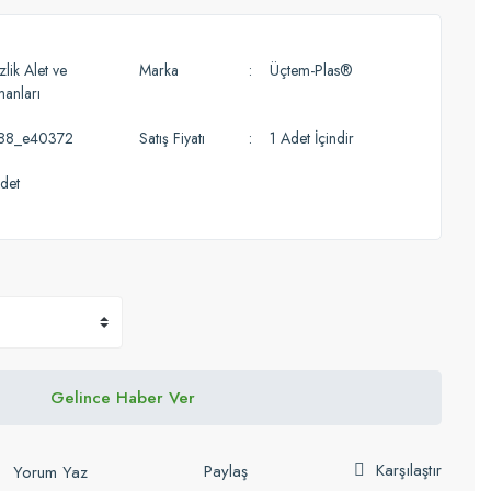
lik Alet ve
Marka
Üçtem-Plas®
manları
88_e40372
Satış Fiyatı
1 Adet İçindir
det
Gelince Haber Ver
Karşılaştır
Paylaş
Yorum Yaz