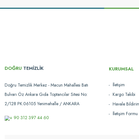
Bu ürünün fiyat bilgisi, resim, ürün açıklamalarında ve diğer konularda yetersi
Görüş ve önerileriniz için teşekkür ederiz.
Ürün resmi kalitesiz, bozuk veya görüntülenemiyor.
Ürün açıklamasında eksik bilgiler bulunuyor.
Ürün bilgilerinde hatalar bulunuyor.
Ürün fiyatı diğer sitelerden daha pahalı.
Bu ürüne benzer farklı alternatifler olmalı.
DOĞRU
TEMİZLİK
KURUMSAL
İletişim
Doğru Temizlik Merkez - Macun Mahallesi Batı
Bulvarı Öz Ankara Gıda Toptancılar Sitesi No:
Kargo Takibi
2/128 PK.06105 Yenimahalle / ANKARA
Havale Bildir
İletişim Formu
+ 90 312 397 44 60