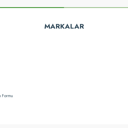
z gördüğünüz noktaları öneri formunu kullanarak tarafımıza iletebilirsiniz.
Bu ürüne ilk yorumu siz yapın!
MARKALAR
Yorum Yaz
Gönder
im Formu