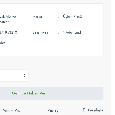
lik Alet ve
Marka
Üçtem-Plas®
manları
87_953210
Satış Fiyatı
1 Adet İçindir
det
Gelince Haber Ver
Karşılaştır
Paylaş
Yorum Yaz