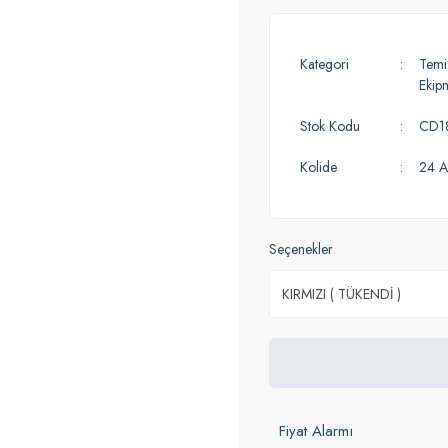
Kategori
Temiz
Ekip
Stok Kodu
CD1
Kolide
24 A
Seçenekler
Fiyat Alarmı