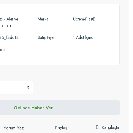
lik Alet ve
Marka
Üçtem-Plas®
manları
86_f3dd13
Satış Fiyatı
1 Adet İçindir
det
Gelince Haber Ver
Karşılaştır
Paylaş
Yorum Yaz