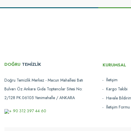
Bu ürünün fiyat bilgisi, resim, ürün açıklamalarında ve diğer konularda yetersi
Görüş ve önerileriniz için teşekkür ederiz.
Ürün resmi kalitesiz, bozuk veya görüntülenemiyor.
Ürün açıklamasında eksik bilgiler bulunuyor.
Ürün bilgilerinde hatalar bulunuyor.
Ürün fiyatı diğer sitelerden daha pahalı.
Bu ürüne benzer farklı alternatifler olmalı.
DOĞRU
TEMİZLİK
KURUMSAL
İletişim
Doğru Temizlik Merkez - Macun Mahallesi Batı
Bulvarı Öz Ankara Gıda Toptancılar Sitesi No:
Kargo Takibi
2/128 PK.06105 Yenimahalle / ANKARA
Havale Bildir
İletişim Formu
+ 90 312 397 44 60