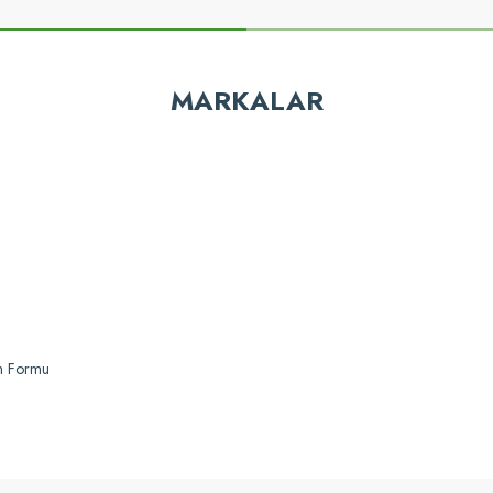
z gördüğünüz noktaları öneri formunu kullanarak tarafımıza iletebilirsiniz.
Bu ürüne ilk yorumu siz yapın!
MARKALAR
Yorum Yaz
Gönder
im Formu