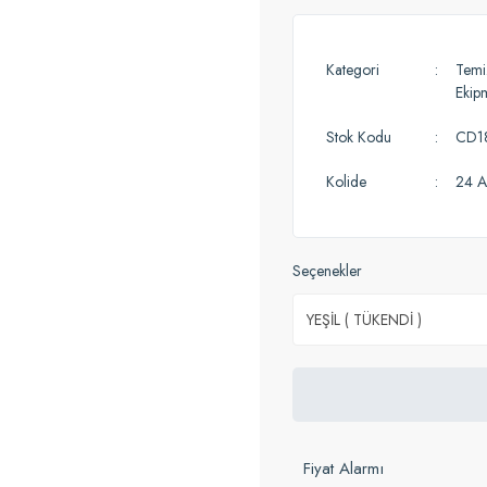
Kategori
Temiz
Ekip
Stok Kodu
CD1
Kolide
24 A
Seçenekler
Fiyat Alarmı