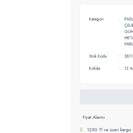
Kategori
PAS
ÇELİ
GÜM
META
PARL
Stok Kodu
SB11
Kolide
12 A
Fiyat Alarmı
1250 Tl ve üzeri kargo 