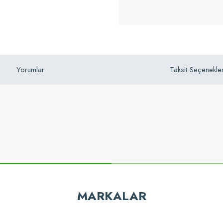
Yorumlar
Taksit Seçenekler
z gördüğünüz noktaları öneri formunu kullanarak tarafımıza iletebilirsiniz.
Bu ürüne ilk yorumu siz yapın!
MARKALAR
Yorum Yaz