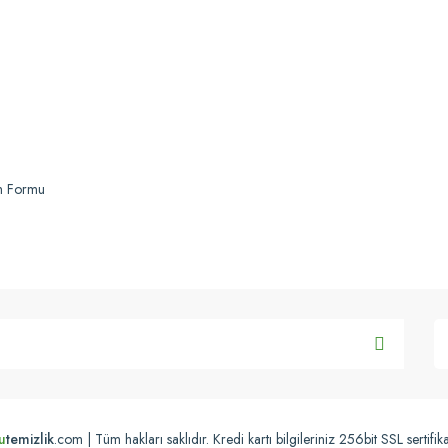
Gönder
im Formu
u
temizlik
.com | Tüm hakları saklıdır. Kredi kartı bilgileriniz 256bit SSL sertifik