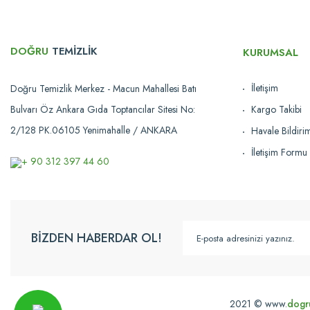
Ürün fiyatı diğer sitelerden daha pahalı.
Bu ürüne benzer farklı alternatifler olmalı.
DOĞRU
TEMİZLİK
KURUMSAL
İletişim
Doğru Temizlik Merkez - Macun Mahallesi Batı
Bulvarı Öz Ankara Gıda Toptancılar Sitesi No:
Kargo Takibi
2/128 PK.06105 Yenimahalle / ANKARA
Havale Bildir
İletişim Formu
+ 90 312 397 44 60
BİZDEN HABERDAR OL!
2021 © www.
dogr