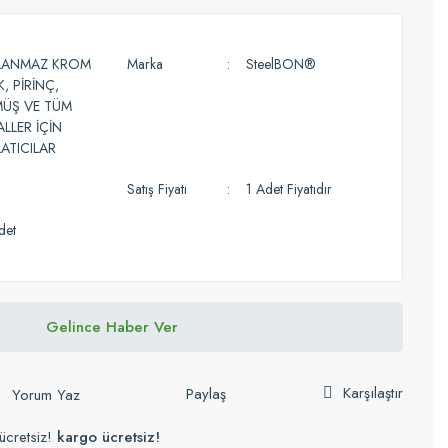
LANMAZ KROM
Marka
SteelBON®
K, PİRİNÇ,
ÜŞ VE TÜM
LLER İÇİN
ATICILAR
Satış Fiyatı
1 Adet Fiyatıdır
det
Gelince Haber Ver
Karşılaştır
Paylaş
Yorum Yaz
ücretsiz!
kargo ücretsiz!