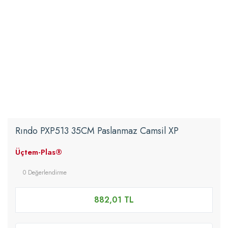
Rındo PXP513 35CM Paslanmaz Camsil XP
Üçtem-Plas®
0 Değerlendirme
882,01 TL