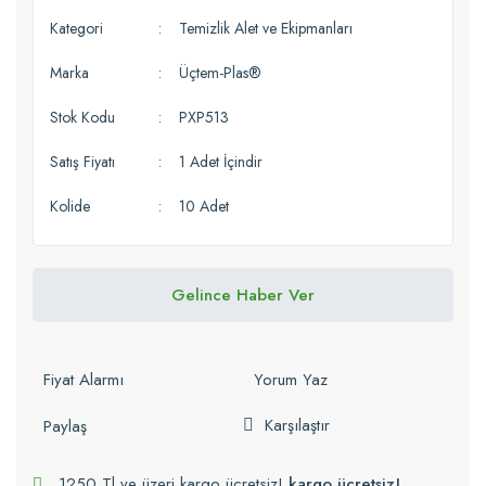
Kategori
Temizlik Alet ve Ekipmanları
Marka
Üçtem-Plas®
Stok Kodu
PXP513
Satış Fiyatı
1 Adet İçindir
Kolide
10 Adet
Gelince Haber Ver
Fiyat Alarmı
Yorum Yaz
Karşılaştır
Paylaş
1250 Tl ve üzeri kargo ücretsiz!
kargo ücretsiz!