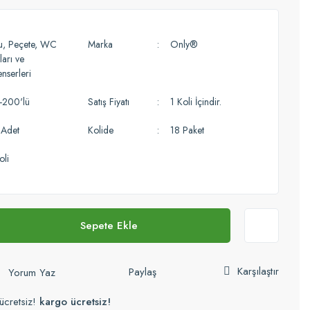
u, Peçete, WC
Marka
Only®
ları ve
nserleri
-200'lü
Satış Fiyatı
1 Koli İçindir.
Adet
Kolide
18 Paket
oli
Sepete Ekle
Karşılaştır
Paylaş
Yorum Yaz
ücretsiz!
kargo ücretsiz!