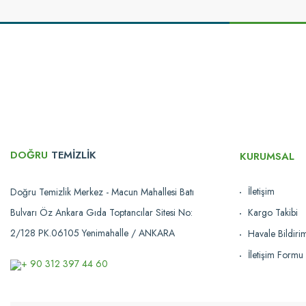
Bu ürünün fiyat bilgisi, resim, ürün açıklamalarında ve diğer konularda yetersi
Görüş ve önerileriniz için teşekkür ederiz.
Ürün resmi kalitesiz, bozuk veya görüntülenemiyor.
Ürün açıklamasında eksik bilgiler bulunuyor.
Ürün bilgilerinde hatalar bulunuyor.
Ürün fiyatı diğer sitelerden daha pahalı.
Bu ürüne benzer farklı alternatifler olmalı.
DOĞRU
TEMİZLİK
KURUMSAL
İletişim
Doğru Temizlik Merkez - Macun Mahallesi Batı
Bulvarı Öz Ankara Gıda Toptancılar Sitesi No:
Kargo Takibi
2/128 PK.06105 Yenimahalle / ANKARA
Havale Bildir
İletişim Formu
+ 90 312 397 44 60