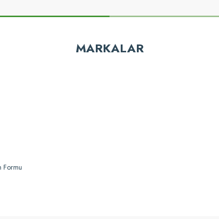
z gördüğünüz noktaları öneri formunu kullanarak tarafımıza iletebilirsiniz.
Bu ürüne ilk yorumu siz yapın!
MARKALAR
Yorum Yaz
Gönder
im Formu