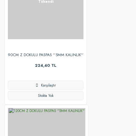
Tükendi
90CM Z DOKULU PASPAS ''5MM KALINLIK''
224,40 TL
Karşılaştır
Stokta Yok