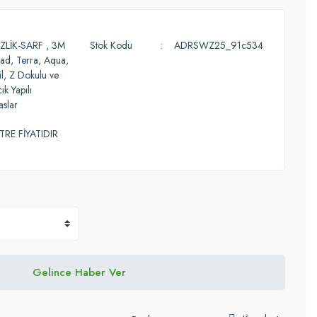
ZLİK-SARF
,
3M
Stok Kodu
ADRSWZ25_91c534
d, Terra, Aqua,
il, Z Dokulu ve
cık Yapılı
aslar
TRE FİYATIDIR
Gelince Haber Ver