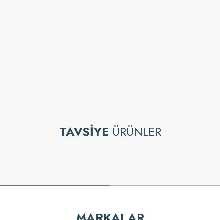
z gördüğünüz noktaları öneri formunu kullanarak tarafımıza iletebilirsiniz.
TAVSİYE
ÜRÜNLER
Bu ürüne ilk yorumu siz yapın!
Yorum Yaz
MARKALAR