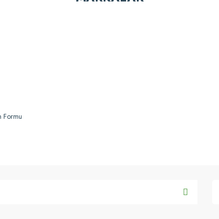
Tükendi
Gönder
im Formu
20CM KIVIRCIK YAPILI PASPAS DIŞ MEKAN ''14MM KALINLIK''
480,00 TL
Karşılaştır
Stokta Yok