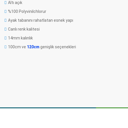
Altı açık
%100 Polyvinilchlorur
Ayak tabanını rahatlatan esnek yapı
Canlı renk kalitesi
14mm kalınlık
100cm ve
120cm
genişlik seçenekleri
Bu ürünün fiyat bilgisi, resim, ürün açıklamalarında ve diğer konularda yetersi
Görüş ve önerileriniz için teşekkür ederiz.
Ürün resmi kalitesiz, bozuk veya görüntülenemiyor.
Ürün açıklamasında eksik bilgiler bulunuyor.
Ürün bilgilerinde hatalar bulunuyor.
Ürün fiyatı diğer sitelerden daha pahalı.
Bu ürüne benzer farklı alternatifler olmalı.