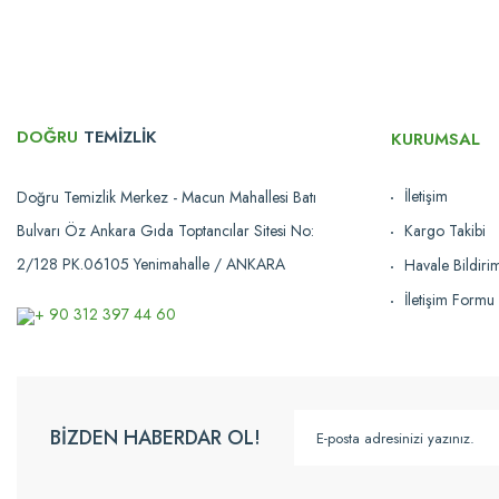
Tükendi
DOĞRU
TEMİZLİK
KURUMSAL
İletişim
Doğru Temizlik Merkez - Macun Mahallesi Batı
Bulvarı Öz Ankara Gıda Toptancılar Sitesi No:
Kargo Takibi
2/128 PK.06105 Yenimahalle / ANKARA
Havale Bildir
İletişim Formu
+ 90 312 397 44 60
120CM BAL PETEĞİ DESENLİ PASPAS ''4MM KALINLIK''
255,00 TL
1
Karşılaştır
Stokta Yok
BİZDEN HABERDAR OL!