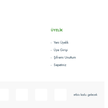
Tükendi
ÜYELİK
Yeni Üyelik
Üye Girişi
90CM Z DOKULU PASPAS ''5MM KALINLIK''
Şifremi Unuttum
224,40 TL
Sepetiniz
Karşılaştır
Stokta Yok
etbis kodu gelecek