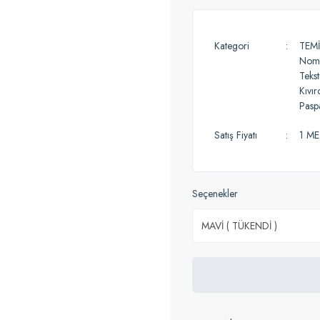
Kategori
TEMİ
Noma
Tekst
Kıvır
Pasp
Satış Fiyatı
1 ME
Seçenekler