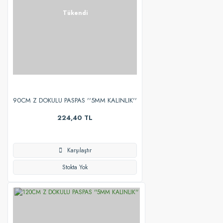
Tükendi
90CM Z DOKULU PASPAS ''5MM KALINLIK''
224,40 TL
Karşılaştır
Stokta Yok