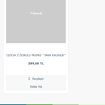
Tükendi
120CM Z DOKULU PASPAS ''5MM KALINLIK''
289,68 TL
Karşılaştır
Stokta Yok