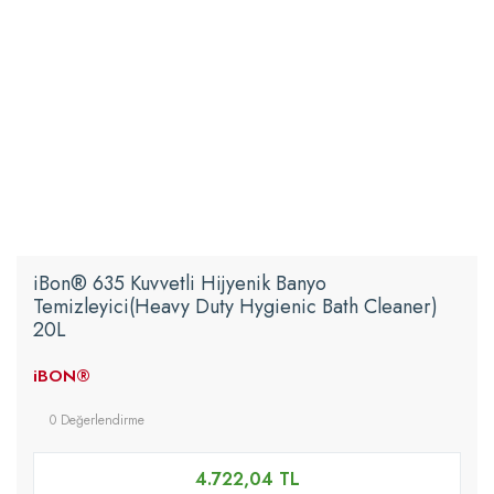
iBon® 635 Kuvvetli Hijyenik Banyo
Temizleyici(Heavy Duty Hygienic Bath Cleaner)
20L
iBON®
0 Değerlendirme
4.722,04 TL