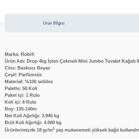
Ürün Bilgisi
Marka
: Robi®
Ürün Adı
: Drop 4kg İçten Çekmeli Mini Jumbo Tuvalet Kağıdı 6'
Cins: Baskısız Beyaz
Çeşit: Parfümsüz
Material
: %100 selüloz
Palette
: 50 Koli
Paket içi
: 1 Rulo
Koli içi
: 6 Rulo
Boy: 135-140m
Net Koli Ağırlığı
: 3.945 kg
Brüt Koli Ağırlığı
: 4.000 kg
2
Ürünlerimizde 18 gr/m
yaş mukavemeti yüksek kağıt kullanılm