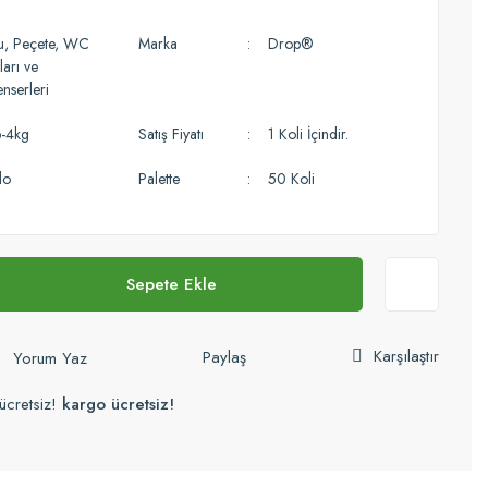
u, Peçete, WC
Marka
Drop®
ları ve
nserleri
-4kg
Satış Fiyatı
1 Koli İçindir.
lo
Palette
50 Koli
Sepete Ekle
Karşılaştır
Paylaş
Yorum Yaz
ücretsiz!
kargo ücretsiz!