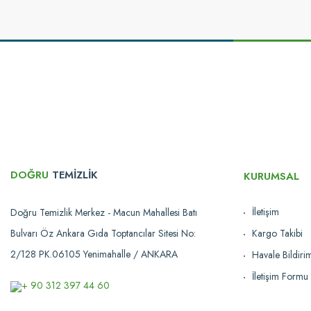
Bu ürünün fiyat bilgisi, resim, ürün açıklamalarında ve diğer konularda yetersi
Görüş ve önerileriniz için teşekkür ederiz.
Ürün resmi kalitesiz, bozuk veya görüntülenemiyor.
Ürün açıklamasında eksik bilgiler bulunuyor.
Ürün bilgilerinde hatalar bulunuyor.
Ürün fiyatı diğer sitelerden daha pahalı.
Bu ürüne benzer farklı alternatifler olmalı.
DOĞRU
TEMİZLİK
KURUMSAL
İletişim
Doğru Temizlik Merkez - Macun Mahallesi Batı
Bulvarı Öz Ankara Gıda Toptancılar Sitesi No:
Kargo Takibi
2/128 PK.06105 Yenimahalle / ANKARA
Havale Bildir
İletişim Formu
+ 90 312 397 44 60