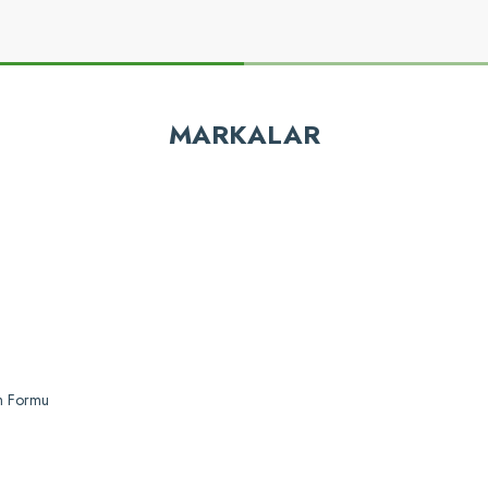
z gördüğünüz noktaları öneri formunu kullanarak tarafımıza iletebilirsiniz.
Bu ürüne ilk yorumu siz yapın!
MARKALAR
Yorum Yaz
Gönder
im Formu