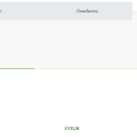
i
Önerileriniz
ÜYELİK