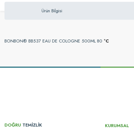
Ürün Bilgisi
BONBON® BB537 EAU DE COLOGNE 500ML
80
°C
Bu ürünün fiyat bilgisi, resim, ürün açıklamalarında ve diğer konularda yetersi
Görüş ve önerileriniz için teşekkür ederiz.
Ürün resmi kalitesiz, bozuk veya görüntülenemiyor.
Ürün açıklamasında eksik bilgiler bulunuyor.
Ürün bilgilerinde hatalar bulunuyor.
Ürün fiyatı diğer sitelerden daha pahalı.
Bu ürüne benzer farklı alternatifler olmalı.
DOĞRU
TEMİZLİK
KURUMSAL