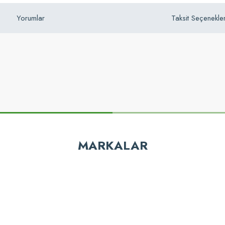
Yorumlar
Taksit Seçenekler
z gördüğünüz noktaları öneri formunu kullanarak tarafımıza iletebilirsiniz.
Bu ürüne ilk yorumu siz yapın!
MARKALAR
Yorum Yaz