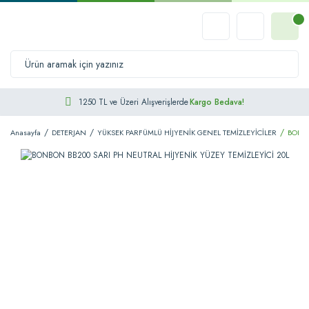
1250 TL ve Üzeri Alışverişlerde
Kargo Bedava!
Anasayfa
DETERJAN
YÜKSEK PARFÜMLÜ HİJYENİK GENEL TEMİZLEYİCİLER
BONBO