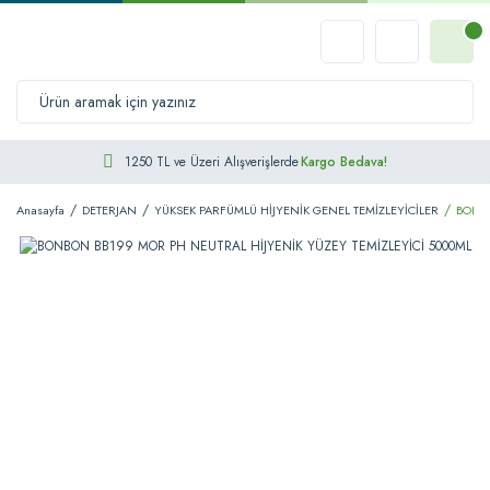
1250 TL ve Üzeri Alışverişlerde
Kargo Bedava!
Anasayfa
DETERJAN
YÜKSEK PARFÜMLÜ HİJYENİK GENEL TEMİZLEYİCİLER
BONBO