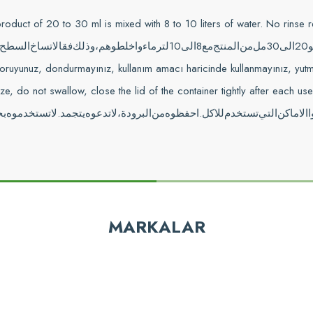
oduct of 20 to 30 ml is mixed with 8 to 10 liters of water. No rinse r
السطح
لاتساخ
فقا
وذلك
واخلطوهم،
ماء
لتر
10
الى
8
مع
المنتج
من
مل
30
الى
20
oruyunuz, dondurmayınız, kullanım amacı haricinde kullanmayınız, yutm
, do not swallow, close the lid of the container tightly after each use
بخ
تستخدموه
لا
.
يتجمد
تدعوه
لا
البرودة،
من
احفظوه
.
للاكل
تستخدم
التي
الاماكن
z gördüğünüz noktaları öneri formunu kullanarak tarafımıza iletebilirsiniz.
Bu ürüne ilk yorumu siz yapın!
MARKALAR
Yorum Yaz