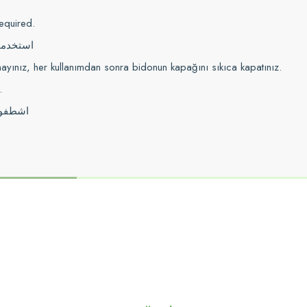
equired.
استخدمو
ayınız, her kullanımdan sonra bidonun kapağını sıkıca kapatınız.
.
اشطفوا