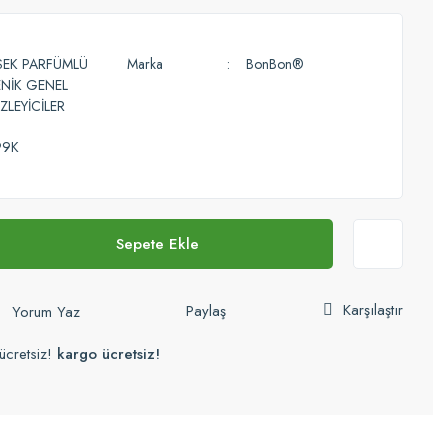
SEK PARFÜMLÜ
Marka
BonBon®
ENİK GENEL
ZLEYİCİLER
99K
Sepete Ekle
Karşılaştır
Paylaş
Yorum Yaz
ücretsiz!
kargo ücretsiz!