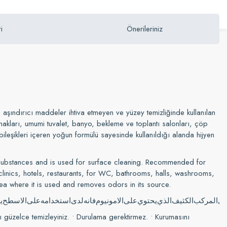
i
Önerileriniz
şındırıcı maddeler ihtiva etmeyen ve yüzey temizliğinde kullanılan
arınakları, umumi tuvalet, banyo, bekleme ve toplantı salonları, çöp
bileşikleri içeren yoğun formülü sayesinde kullanıldığı alanda hijyen
e substances and is used for surface cleaning. Recommended for
inics, hotels, restaurants, for WC, bathrooms, halls, washrooms,
ea where it is used and removes odors in its source.
ضل
المركب
الكثيف
الذي
يحتوي
على
الامونيوم
فانه
لدى
استخدامه
على
الاسطح
ي
ı güzelce temizleyiniz. • Durulama gerektirmez. • Kurumasını