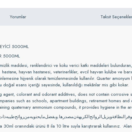
Yorumlar
Taksit Seçenekler
LEYİCİ 5000ML
ER 5000ML
 maddesi, renklendirici ve koku verici katkı maddeleri bulunduran, a
nik, hastane, hayvan hastanesi, veterinerlikler, evcil hayvan kulübe ve b
erinlemesine hijyenik olarak temizlenmesinde kullanılır. Quarter amonyum 
lu doğal esans içeriği sayesinde, kullanıldığı mekânlar mis gibi kokar.
ing agent, colorant and odorant additives, does not contain corrosiv
panies such as schools, apartment buildings, retirement homes and cl
taining quaternary ammonium compounds, it provides hygiene in the ar
ذات
طيبه
روائح
من
يحتويه
ما
وبفضل
.
مصدرها
ن
الكريهة
الروائح
ويزيل
النظافة
وفر
0ml oranındaki ürünü 8 ila 10 litre suyla karıştırarak kullanınız. •Alan