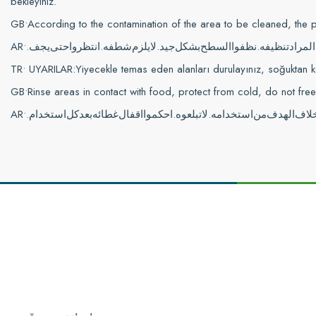
bekleyiniz.
GB•According to the contamination of the area to be cleaned, the pr
AR•
.
يجف
حتى
انتظروا
.
شطفه
يلزم
لا
.
جيد
بشكل
السطح
نظفوا
.
تنظيفه
المراد
TR• UYARILAR:Yiyecekle temas eden alanları durulayınız, soğuktan k
GB•Rinse areas in contact with food, protect from cold, do not freeze
AR•
.
استخدام
كل
بعد
غطائه
اقفال
احكموا
.
تبلعوه
لا
.
استخدامه
من
الهدف
لاف
Bu ürünün fiyat bilgisi, resim, ürün açıklamalarında ve diğer konularda yetersi
Görüş ve önerileriniz için teşekkür ederiz.
Ürün resmi kalitesiz, bozuk veya görüntülenemiyor.
Ürün açıklamasında eksik bilgiler bulunuyor.
Ürün bilgilerinde hatalar bulunuyor.
Ürün fiyatı diğer sitelerden daha pahalı.
Bu ürüne benzer farklı alternatifler olmalı.