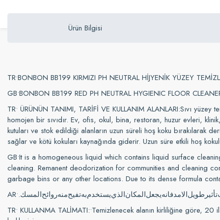
Ürün Bilgisi
TR•BONBON BB199 KIRMIZI PH NEUTRAL HİJYENİK YÜZEY TEMİZ
GB•BONBON BB199 RED PH NEUTRAL HYGIENIC FLOOR CLEAN
TR• ÜRÜNÜN TANIMI, TARİFİ VE KULLANIM ALANLARI:Sıvı yüzey temizlik
homojen bir sıvıdır. Ev, ofis, okul, bina, restoran, huzur evleri, kli
kutuları ve stok edildiği alanların uzun süreli hoş koku bırakılarak d
sağlar ve kötü kokuları kaynağında giderir. Uzun süre etkili hoş koku
GB•It is a homogeneous liquid which contains liquid surface clean
cleaning. Remanent deodorization for communities and cleaning com
garbage bins or any other locations. Due to its dense formula con
AR•
.
المسك
روائح
منه
تفيح
به
يستخدم
الذي
المكان
يجعل
فانه
الامد
طويل
تأثير
TR• KULLANMA TALİMATI:•Temizlenecek alanın kirliliğine göre, 20 ila 3