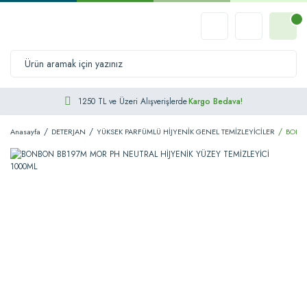
1250 TL ve Üzeri Alışverişlerde
Kargo Bedava!
Anasayfa
DETERJAN
YÜKSEK PARFÜMLÜ HİJYENİK GENEL TEMİZLEYİCİLER
BONBO