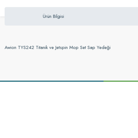
Ürün Bilgisi
Awion TYS242 Titanik ve Jetspin Mop Set Sap Yedeği
Bu ürünün fiyat bilgisi, resim, ürün açıklamalarında ve diğer konularda yetersi
Görüş ve önerileriniz için teşekkür ederiz.
Ürün resmi kalitesiz, bozuk veya görüntülenemiyor.
Ürün açıklamasında eksik bilgiler bulunuyor.
Ürün bilgilerinde hatalar bulunuyor.
Ürün fiyatı diğer sitelerden daha pahalı.
Bu ürüne benzer farklı alternatifler olmalı.