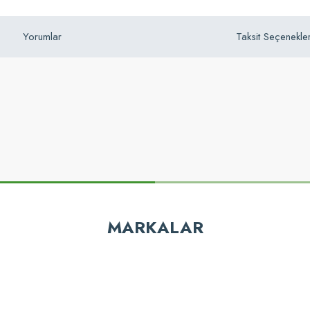
Yorumlar
Taksit Seçenekler
z gördüğünüz noktaları öneri formunu kullanarak tarafımıza iletebilirsiniz.
Bu ürüne ilk yorumu siz yapın!
MARKALAR
Yorum Yaz