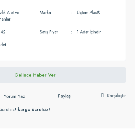
lik Alet ve
Marka
Üçtem-Plas®
manları
242
Satış Fiyatı
1 Adet İçindir
det
Gelince Haber Ver
Karşılaştır
Paylaş
Yorum Yaz
ücretsiz!
kargo ücretsiz!