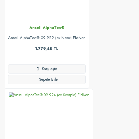
Ansell AlphaTec®
Ansell AlphaTec® 09-922 (ex Neox) Eldiven
1.779,48 TL
Karşılaştır
Sepete Ekle