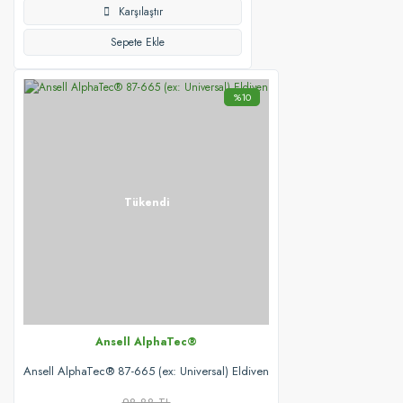
Karşılaştır
Sepete Ekle
%10
Tükendi
Ansell AlphaTec®
Ansell AlphaTec® 87-665 (ex: Universal) Eldiven
98,88 TL