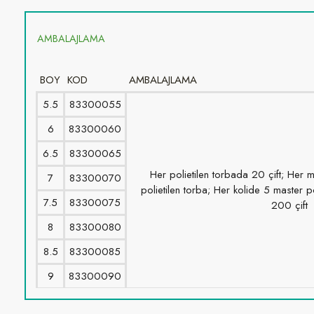
AMBALAJLAMA
BOY
KOD
AMBALAJLAMA
5.5
83300055
6
83300060
6.5
83300065
Her polietilen torbada 20 çift; Her m
7
83300070
polietilen torba; Her kolide 5 master p
7.5
83300075
200 çift
8
83300080
8.5
83300085
9
83300090