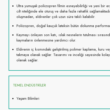
Ultra yumuşak poliizopren filmin esneyebilirliği ve yeni bir er
cilt niteliğinde ele oturuş ve daha fazla rahatlık sağlamaktadır.
oluşmadan, eldivenler çok uzun süre takılı kalabilir.
Poliizopren, doğal kauçuk lateksin bütün dokunma performan
Kaymayı önleyen son katı, ıslak nesnelerin tutulması sırasın
kaymaların önlenmesine yardımcı olur.
Eldivenin iç kısmındaki geliştirilmiş polimer kaplama, kuru v
takmaya olanak sağlar. Tasarımı ve inceliği sayesinde kolay
olanak sağlar.
TEMEL ENDÜSTRİLER
Yaşam Bilimleri