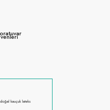
oratuvar
ivenleri
doğal kauçuk lateks