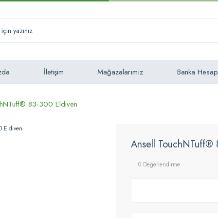
zda
İletişim
Mağazalarımız
Banka Hesap
chNTuff® 83-300 Eldiven
Ansell TouchNTuff® 
0 Değerlendirme