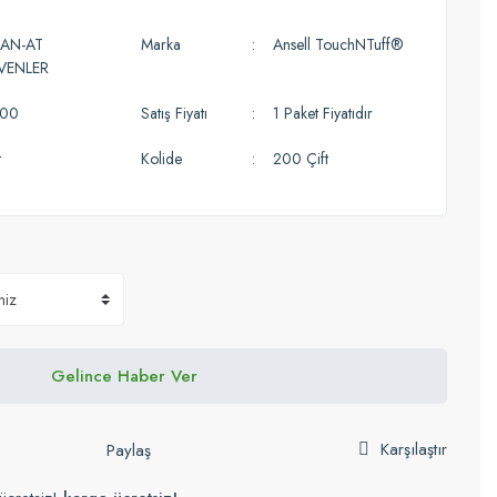
LAN-AT
Marka
Ansell TouchNTuff®
İVENLER
300
Satış Fiyatı
1 Paket Fiyatıdır
t
Kolide
200 Çift
Gelince Haber Ver
Karşılaştır
Paylaş