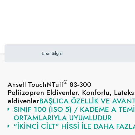
Ürün Bilgisi
®
Ansell TouchNTuff
83-300
Poliizopren Eldivenler. Konforlu, Latek
eldivenler
BAŞLICA ÖZELLİK VE AVANT
SINIF 100 (ISO 5) / KADEME A TEM
ORTAMLARIYLA UYUMLUDUR
"İKINCI CILT" HISSI ILE DAHA FA