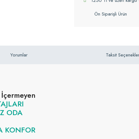
1250 Tl ve üzeri kargo 
Ön Siparişli Ürün
Yorumlar
Taksit Seçenekler
s İçermeyen
AJLARI
IZ ODA
ZLA KONFOR