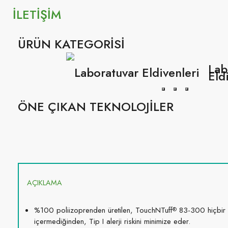
İLETİŞİM
ÜRÜN KATEGORİSİ
Lab
Eld
ÖNE ÇIKAN TEKNOLOJİLER
AÇIKLAMA
%100 poliizoprenden üretilen, TouchNTuff
83-300 hiçbir 
®
içermediğinden, Tip I alerji riskini minimize eder.