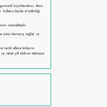
gonomik biçimlendirici, ikinci
 Kullanıcılarda el bitkinliği
sını sunmaktadır.
da üstün kavrayış sağlar ve
eya nemli ellere kolayca
 ve rahat çift eldiven takmaya