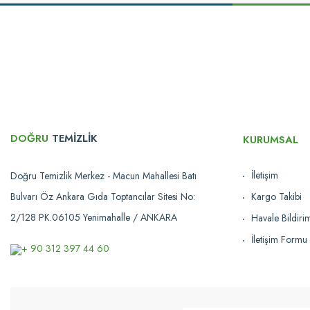
Ürün bilgilerinde hatalar bulunuyor.
Ürün fiyatı diğer sitelerden daha pahalı.
Bu ürüne benzer farklı alternatifler olmalı.
DOĞRU
TEMİZLİK
KURUMSAL
İletişim
Doğru Temizlik Merkez - Macun Mahallesi Batı
Bulvarı Öz Ankara Gıda Toptancılar Sitesi No:
Kargo Takibi
Ansell A
Ansell AlphaTec®
2/128 PK.06105 Yenimahalle / ANKARA
Havale Bildir
Ansell AlphaTec® 29-500 (ex. Neotop) Eldiven
İletişim Formu
+ 90 312 397 44 60
270,35 TL
Ka
Karşılaştır
Sepete Ekle