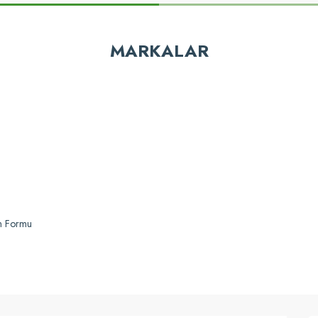
MARKALAR
Gönder
Ansell AlphaTe
Ansell AlphaTec®
Ansell AlphaTec Solvex 37-
lphaTec® Solvex® 37-185 Eldiven
175,40 TL
im Formu
542,87 TL
Karşılaştır
Sep
rşılaştır
Sepete Ekle