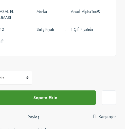
ASAL EL
Marka
Ansell AlphaTec®
UMASI
12
Satış Fiyatı
1 Çift Fiyatıdır
ift
Sepete Ekle
Karşılaştır
Paylaş