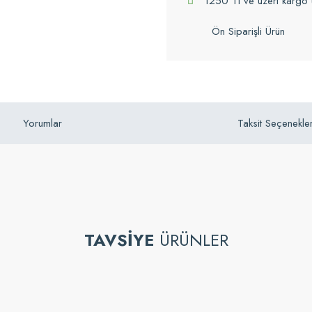
1250 Tl ve üzeri kargo 
Ön Siparişli Ürün
Yorumlar
Taksit Seçenekler
z gördüğünüz noktaları öneri formunu kullanarak tarafımıza iletebilirsiniz.
TAVSİYE
ÜRÜNLER
Bu ürüne ilk yorumu siz yapın!
Yorum Yaz