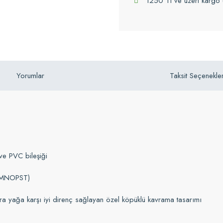
1250 Tl ve üzeri kargo 
Yorumlar
Taksit Seçenekler
 ve PVC bileşiği
JKLMNOPST)
a yağa karşı iyi direnç sağlayan özel köpüklü kavrama tasarımı