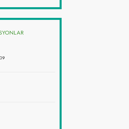
ASYONLAR
009