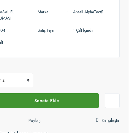
ASAL EL
Marka
Ansell AlphaTec®
UMASI
004
Satış Fiyatı
1 Çift İçindir.
ft
Sepete Ekle
Karşılaştır
Paylaş