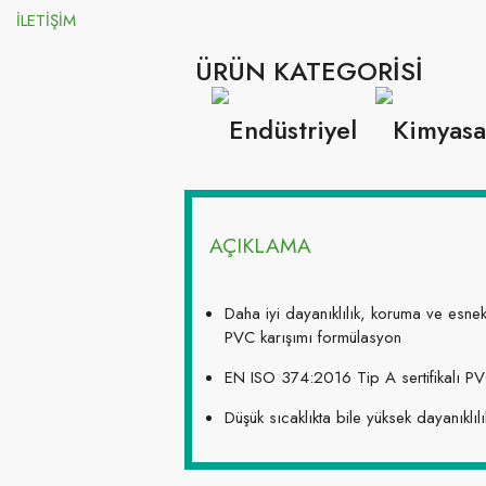
İLETİŞİM
ÜRÜN KATEGORİSİ
AÇIKLAMA
Endüstriyel
Kimyasal ve
Daha iyi dayanıklılık, koruma ve esnekl
Eldivenler
Svı
PVC karışımı formülasyon
EN ISO 374:2016 Tip A sertifikalı PV
Düşük sıcaklıkta bile yüksek dayanıklılı