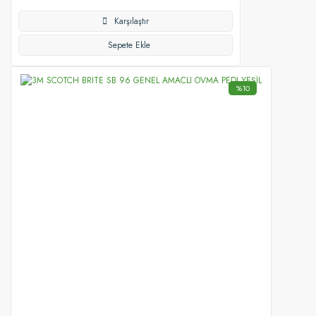
Karşılaştır
Sepete Ekle
%10