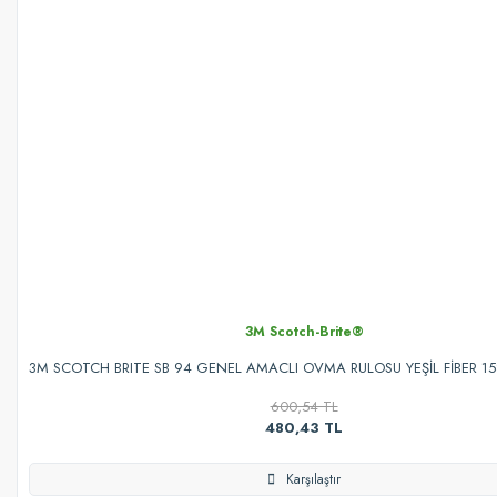
3M Scotch-Brite®
3M SCOTCH BRITE SB 94 GENEL AMACLI OVMA RULOSU YEŞİL FİBER 1
600,54 TL
480,43 TL
Karşılaştır