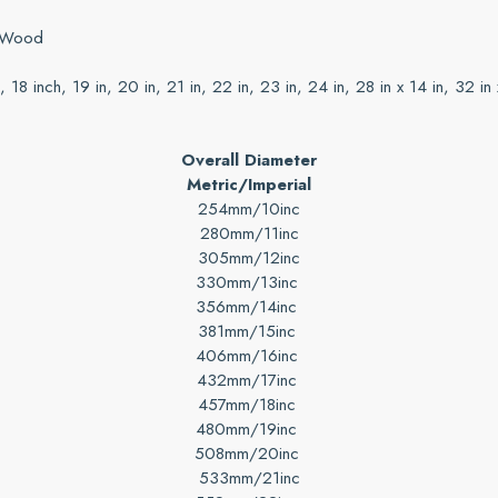
, Wood
in, 18 inch, 19 in, 20 in, 21 in, 22 in, 23 in, 24 in, 28 in x 14 in, 32 in 
Overall Diameter
Metric/Imperial
254mm/10inc
280mm/11inc
305mm/12inc
330mm/13inc
356mm/14inc
381mm/15inc
406mm/16inc
432mm/17inc
457mm/18inc
480mm/19inc
508mm/20inc
533mm/21inc