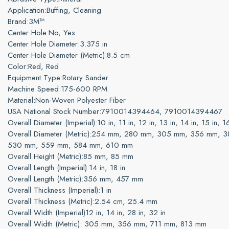
Application:
Buffing, Cleaning
Brand:
3M™
Center Hole:
No, Yes
Center Hole Diameter:
3.375 in
Center Hole Diameter (Metric):
8.5 cm
Color:
Red, Red
Equipment Type:
Rotary Sander
Machine Speed:
175-600 RPM
Material:
Non-Woven Polyester Fiber
USA National Stock Number:
7910014394464, 7910014394467
Overall Diameter (Imperial):
10 in, 11 in, 12 in, 13 in, 14 in, 15 in, 1
Overall Diameter (Metric):
254 mm, 280 mm, 305 mm, 356 mm, 3
530 mm, 559 mm, 584 mm, 610 mm
Overall Height (Metric):
85 mm, 85 mm
Overall Length (Imperial):
14 in, 18 in
Overall Length (Metric):
356 mm, 457 mm
Overall Thickness (Imperial):
1 in
Overall Thickness (Metric):
2.54 cm, 25.4 mm
Overall Width (Imperial)
12 in, 14 in, 28 in, 32 in
Overall Width (Metric):
305 mm, 356 mm, 711 mm, 813 mm