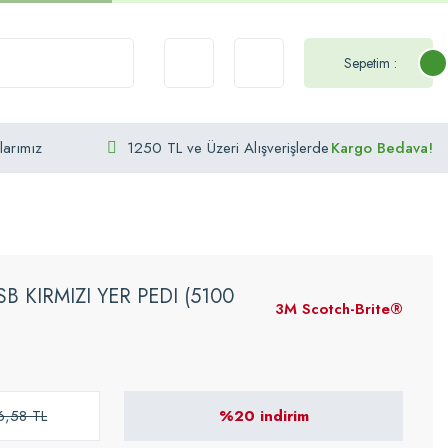
Sepetim :
larımız
1250 TL ve Üzeri Alışverişlerde
Kargo Bedava!
B KIRMIZI YER PEDI (5100
3M Scotch-Brite®
6,58 TL
%20 indirim