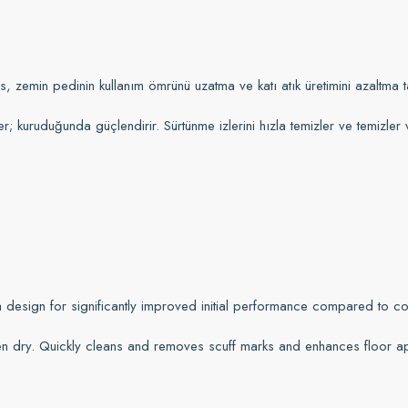
rmans, zemin pedinin kullanım ömrünü uzatma ve katı atık üretimini azal
; kuruduğunda güçlendirir. Sürtünme izlerini hızla temizler ve temizler v
esign for significantly improved initial performance compared to comp
n dry. Quickly cleans and removes scuff marks and enhances floor ap