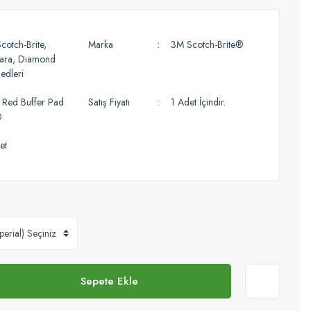
cotch-Brite,
Marka
3M Scotch-Brite®
ara, Diamond
edleri
Red Buffer Pad
Satış Fiyatı
1 Adet İçindir.
0
et
Sepete Ekle