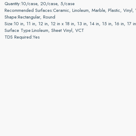
Quantity:
10/case, 20/case, 5/case
Recommended Surfaces:
Ceramic, Linoleum, Marble, Plastic, Vinyl
Shape:
Rectangular, Round
Size:
10 in, 11 in, 12 in, 12 in x 18 in, 13 in, 14 in, 15 in, 16 in, 17 
Surface Type:
Linoleum, Sheet Vinyl, VCT
TDS Required:
Yes