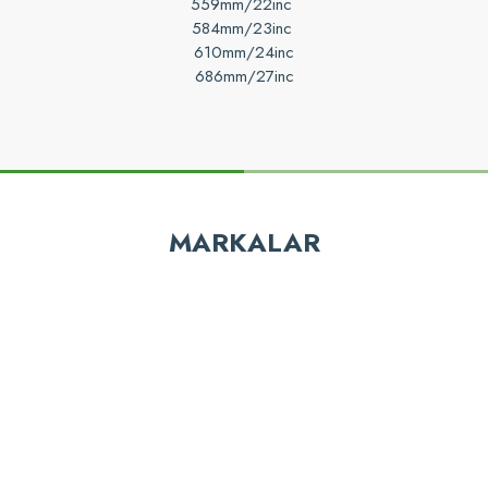
559mm/22inc
584mm/23inc
610mm/24inc
686mm/27inc
z gördüğünüz noktaları öneri formunu kullanarak tarafımıza iletebilirsiniz.
Bu ürüne ilk yorumu siz yapın!
MARKALAR
Yorum Yaz