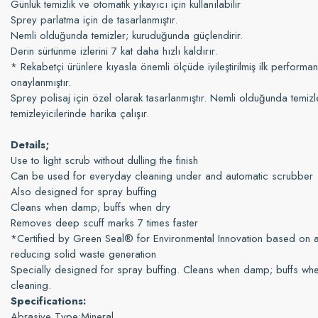
Günlük temizlik ve otomatik yıkayıcı için kullanılabilir
Sprey parlatma için de tasarlanmıştır.
Nemli olduğunda temizler; kuruduğunda güçlendirir.
Derin sürtünme izlerini 7 kat daha hızlı kaldırır.
* Rekabetçi ürünlere kıyasla önemli ölçüde iyileştirilmiş ilk perfo
onaylanmıştır.
Sprey polisaj için özel olarak tasarlanmıştır. Nemli olduğunda temizler
temizleyicilerinde harika çalışır.
Details;
Use to light scrub without dulling the finish
Can be used for everyday cleaning under and automatic scrubber
Also designed for spray buffing
Cleans when damp; buffs when dry
Removes deep scuff marks 7 times faster
*Certified by Green Seal® for Environmental Innovation based on a d
reducing solid waste generation
Specially designed for spray buffing. Cleans when damp; buffs whe
cleaning.
Specifications:
Abrasive Type:
Mineral