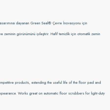
tma tasarımına dayanan Green Seal® Çevre İnovasyonu için
e zeminin görünümünü iyileştirir. Hafif temizlik için otomatik zemin
etitive products, extending the useful life of the floor pad and
pearance. Works great on automatic floor scrubbers for light-duty