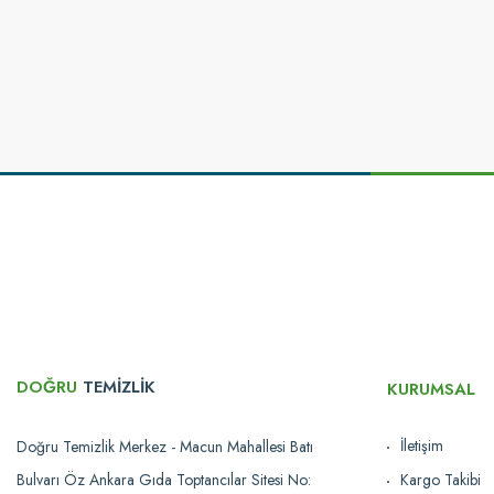
Bu ürünün fiyat bilgisi, resim, ürün açıklamalarında ve diğer konularda yetersi
Görüş ve önerileriniz için teşekkür ederiz.
Ürün resmi kalitesiz, bozuk veya görüntülenemiyor.
Ürün açıklamasında eksik bilgiler bulunuyor.
Ürün bilgilerinde hatalar bulunuyor.
Ürün fiyatı diğer sitelerden daha pahalı.
Bu ürüne benzer farklı alternatifler olmalı.
DOĞRU
TEMİZLİK
KURUMSAL
İletişim
Doğru Temizlik Merkez - Macun Mahallesi Batı
Bulvarı Öz Ankara Gıda Toptancılar Sitesi No:
Kargo Takibi